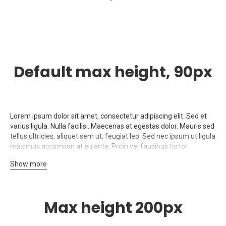
Default max height, 90px
Lorem ipsum dolor sit amet, consectetur adipiscing elit. Sed et
varius ligula. Nulla facilisi. Maecenas at egestas dolor. Mauris sed
tellus ultricies, aliquet sem ut, feugiat leo. Sed nec ipsum ut ligula
maximus accumsan at eu ante. Proin vel faucibus tortor.
Phasellus a rutrum erat, quis pharetra nisi. Morbi auctor diam eu
Show more
diam aliquet laoreet. Nullam eget mauris ac ex aliquet congue.
Mauris semper congue porttitor. Maecenas ullamcorper
vestibulum massa, in rhoncus tellus ornare imperdiet. Curabitur
ac diam ut ante maximus pellentesque iaculis eget justo.
Max height 200px
Praesent non gravida arcu. Nullam massa nunc, egestas nec nisi
in, tincidunt venenatis dui. Ut ante purus, suscipit et tempus id,