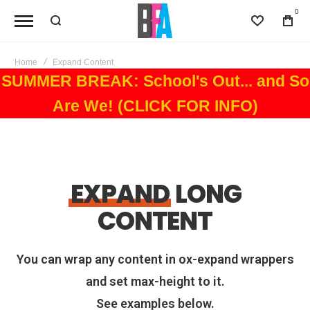
0
Wishlist
Bag
Home
Expand Content
SUMMER BREAK: School's Out... and So
Are We! (CLICK FOR INFO)
EXPAND
LONG
CONTENT
You can wrap any content in ox-expand wrappers
and set max-height to it.
See examples below.