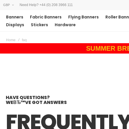
Need Help? +44 (0) 208 3966 111
GBP
Banners
Fabric Banners
Flying Banners
Roller Ban
Displays
Stickers
Hardware
Home
faq
SUMMER BREAK
HAVE QUESTIONS?
WEВЂ™VE GOT ANSWERS
FREQUENTLY