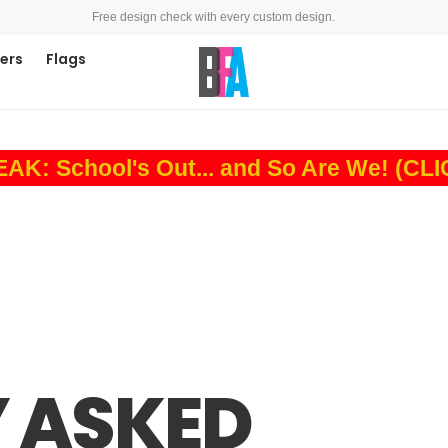
Free design check with every custom design.
ners
Flags
: School's Out... and So Are We! (CL
 ASKED