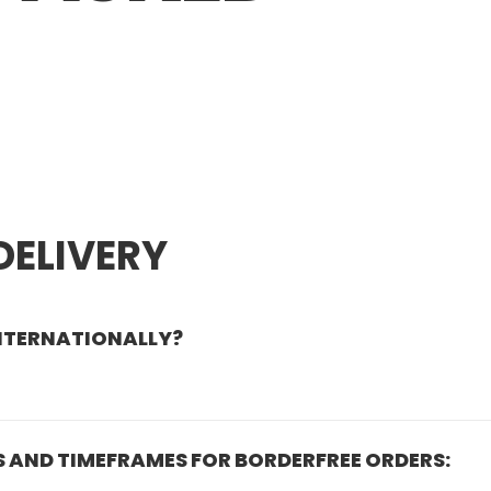
DELIVERY
INTERNATIONALLY?
met, consectetur adipiscing elit. Fusce ut volutpat tellus,
s sed, sollicitudin sagittis odio. Curabitur eu feugiat ipsum.
S AND TIMEFRAMES FOR BORDERFREE ORDERS:
 lacinia sit amet, faucibus sit amet augue. Ut elementum m