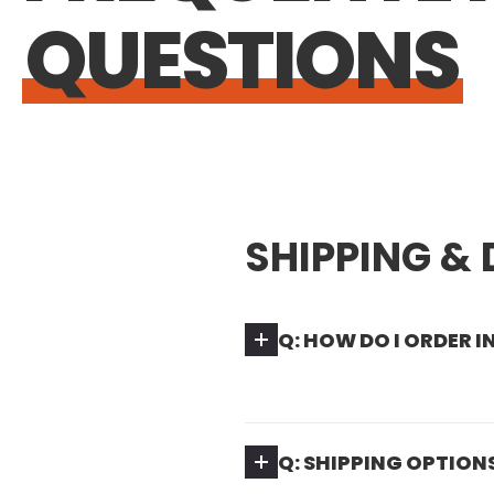
QUESTIONS
SHIPPING & 
Q: HOW DO I ORDER 
Lorem ipsum dolor sit a
urna mi, tempor id tempu
Q: SHIPPING OPTION
metus sem, pretium vel