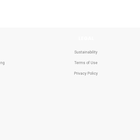
estie leo feugiat ac. Sed
magna ornare. Curabitur in
LEGAL
Sustainability
ing
Terms of Use
Privacy Policy