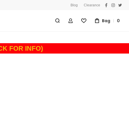
Blog
Clearance
facebook
instagra
twitt
Bag
0
My Account
Wishlist
ICK FOR INFO)